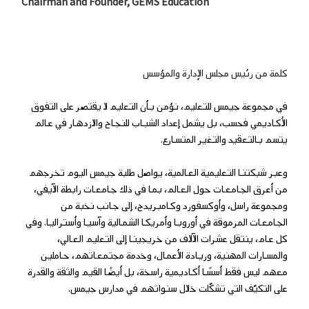
Chairman and Founder, GEMS Education
كلمة من رئيس مجلس الإدارة والمؤسس
في مجموعة جيمس للتعليم، نؤمن بأن التعليم لا يقتصر على التفوق
الأكاديمي فحسب، بل يشمل إعداد الشباب للنجاح والازدهار في عالم
يتسم بالتعقيد والتغير المتسارع.
وعبر شبكتنا التعليمية العالمية، يواصل طلبة جيمس اليوم تخرجهم
من أعرق الجامعات حول العالم، بما في ذلك جامعات رابطة الآيفي،
ومجموعة راسل، وأوكسفورد وكامبريدج، إلى جانب نخبة من
الجامعات المرموقة في أوروبا وأمريكا الشمالية وآسيا وأستراليا. وفي
كل عام، ينتقل عشرات الآلاف من خريجينا إلى التعليم العالي،
والمسارات المهنية، وريادة الأعمال، وخدمة مجتمعاتهم، حاملين
معهم ليس فقط أسسًا أكاديمية راسخة، بل أيضًا القيم والثقة والقدرة
على التكيّف التي تشكّلت خلال سنواتهم في مدارس جيمس.