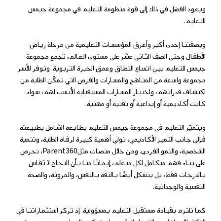
ويعود الفضل في ذلك إلى قوة منظومة التعليم في مجموعة جيمس
للتعليم.
وبصفتنا إحدى أكبر وأعرق المؤسسات التعليمية من مرحلة رياض
الأطفال وحتى الصف الثاني عشر على مستوى العالم، تجمع مجموعة
جيمس للتعليم بين اتساع النطاق وعمق الخبرة التربوية. ونوفر للأسر
مجموعة واسعة من المناهج والمسارات والفرص التي تمكّن الطلبة من
اكتشاف قدراتهم، واختيار المسارات المستقبلية الأنسب لهم، سواء
كانت أكاديمية أو إبداعية أو تقنية أو مهنية.
ويتميّز التعليم في مجموعة جيمس للتعليم بطابعه الشامل بطبيعته.
فإلى جانب التميز الأكاديمي، نولي أهمية كبيرة لرفاه الطلبة، وتنمية
، نحرص
Parent360
الشخصية، والنمو الفردي. ومن خلال منصات مثل
على بناء فهم متكامل لكل متعلم، إيمانًا منا بأن النجاح لا يُقاس
بالدرجات فقط، بل يتشكل أيضًا بالثقة بالنفس، والمرونة، والصحة
النفسية والوجدانية.
كما نلتزم بقيادة مستقبل التعليم بمسؤولية. إذ تركز استثماراتنا في