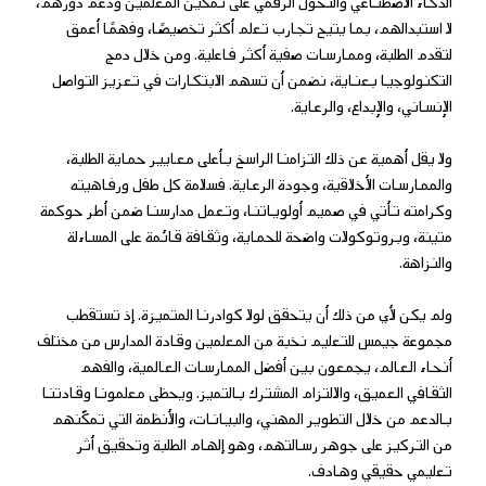
الذكاء الاصطناعي والتحول الرقمي على تمكين المعلمين ودعم دورهم،
لا استبدالهم، بما يتيح تجارب تعلم أكثر تخصيصًا، وفهمًا أعمق
لتقدم الطلبة، وممارسات صفية أكثر فاعلية. ومن خلال دمج
التكنولوجيا بعناية، نضمن أن تسهم الابتكارات في تعزيز التواصل
الإنساني، والإبداع، والرعاية.
ولا يقل أهمية عن ذلك التزامنا الراسخ بأعلى معايير حماية الطلبة،
والممارسات الأخلاقية، وجودة الرعاية. فسلامة كل طفل ورفاهيته
وكرامته تأتي في صميم أولوياتنا، وتعمل مدارسنا ضمن أطر حوكمة
متينة، وبروتوكولات واضحة للحماية، وثقافة قائمة على المساءلة
والنزاهة.
ولم يكن لأي من ذلك أن يتحقق لولا كوادرنا المتميزة. إذ تستقطب
مجموعة جيمس للتعليم نخبة من المعلمين وقادة المدارس من مختلف
أنحاء العالم، يجمعون بين أفضل الممارسات العالمية، والفهم
الثقافي العميق، والالتزام المشترك بالتميز. ويحظى معلمونا وقادتنا
بالدعم من خلال التطوير المهني، والبيانات، والأنظمة التي تمكّنهم
من التركيز على جوهر رسالتهم، وهو إلهام الطلبة وتحقيق أثر
تعليمي حقيقي وهادف.