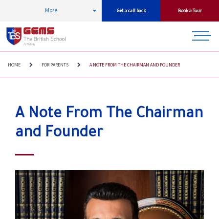
More
Get a call back
Book a Tour
HOME
FOR PARENTS
A NOTE FROM THE CHAIRMAN AND FOUNDER
A Note From The Chairman
and Founder